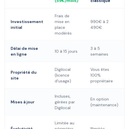
(59€/mois)
classique
Frais de
Investissement
mise en
990€ à 2
initial
place
490€
modérés
Délai de mise
3 à 5
10 à 15 jours
en ligne
semaines
Digilocal
Vous êtes
Propriété du
(licence
100%
site
d'usage)
propriétaire
Incluses,
En option
Mises à jour
gérées par
(maintenance)
Digilocal
Limitée au
Évolutivité
périmètre
Illimitée